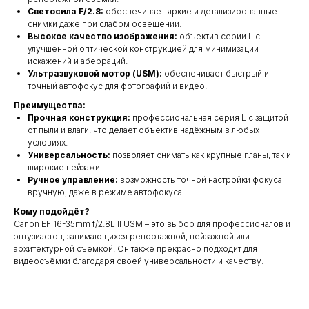
Светосила F/2.8:
обеспечивает яркие и детализированные
снимки даже при слабом освещении.
Высокое качество изображения:
объектив серии L с
улучшенной оптической конструкцией для минимизации
искажений и аберраций.
Ультразвуковой мотор (USM):
обеспечивает быстрый и
точный автофокус для фотографий и видео.
Преимущества:
Прочная конструкция:
профессиональная серия L с защитой
от пыли и влаги, что делает объектив надёжным в любых
условиях.
Универсальность:
позволяет снимать как крупные планы, так и
широкие пейзажи.
Ручное управление:
возможность точной настройки фокуса
вручную, даже в режиме автофокуса.
Кому подойдёт?
Canon EF 16-35mm f/2.8L II USM – это выбор для профессионалов и
энтузиастов, занимающихся репортажной, пейзажной или
архитектурной съёмкой. Он также прекрасно подходит для
видеосъёмки благодаря своей универсальности и качеству.