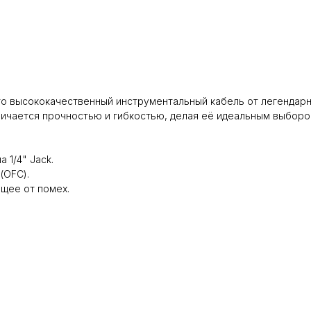
 – это высококачественный инструментальный кабель от легенда
чается прочностью и гибкостью, делая её идеальным выбором д
 1/4" Jack.
(OFC).
щее от помех.