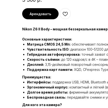
3 300
р.
Арендовать
Nikon Z6 II Body – мощная беззеркальная кам
Основные характеристики:
Матрица CMOS 24,5 Мп:
обеспечивает полнок
Чувствительность ISO:
диапазон 100–51200 д
Гибридная автофокусировка:
точный захват о
Скорость съёмки:
до 120 кадров/с в 4K – пла
Дисплей:
3,15-дюймовый поворотный сенсорный
Поддержка карт памяти:
XQD, CFexpress Type
Преимущества:
Интерфейсы:
поддержка USB, HDMI, Bluetooth
Эргономичный корпус:
компактный и лёгкий (в
Долгое время работы:
фирменный аккумулято
Беспроводная связь:
передавайте снимки и уп
Для кого эта камера?