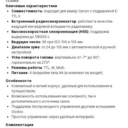
съемки.
Ключевые характеристики
Совместимость
: подходит для камер Canon с поддержкой E-
TTL II.
Встроенный радиосинхронизатор
: работает в качестве
ведущей или ведомой вспышки по радиоканалу.
Высокоскоростная синхронизация (HSS)
: поддержка
выдержки до 1/8000 с.
Ведущее число
: 36 при ISO 100 и 105 мм.
Диапазон зума
: от 24 до 105 мм с автоматической и ручной
настройкой.
Углы поворота головы
: вертикально от -7° до 90°,
горизонтально на 270°.
Режимы работы
: TTL, M, Multi.
Питание
: 4 батарейки типа AA (в комплект не входят).
Особенности
Компактный и легкий корпус, удобный для использования в
путешествиях.
Возможность использования как основного, так и
дополнительного источника света.
Поддержка беспроводного управления другими вспышками
Godox.
Простое управление через удобный интерфейс.
Комплектация