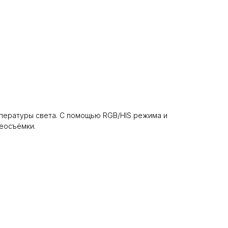
мпературы света. С помощью RGB/HIS режима и
еосъёмки.