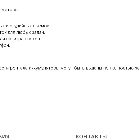
аметров.
х и студийных съёмок.
ок для любых задач.
ая палитра цветов.
тфон.
ости рентала аккумуляторы могут быть выданы не полностью з
ВИЯ
КОНТАКТЫ