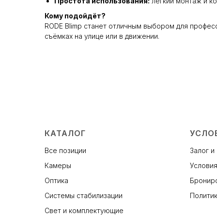
Простота использования:
лёгкий монтаж и ко
Кому подойдёт?
RODE Blimp станет отличным выбором для профес
съёмках на улице или в движении.
КАТАЛОГ
УСЛО
Все позиции
Залог и
Камеры
Условия
Оптика
Брониро
Системы стабилизации
Политик
Свет и комплектующие